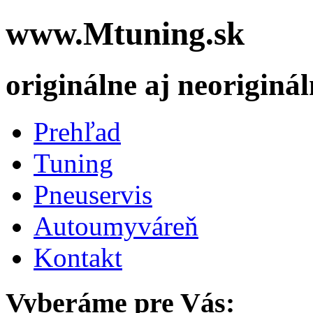
www.
M
tuning
.sk
originálne aj neoriginá
Prehľad
Tuning
Pneuservis
Autoumyváreň
Kontakt
Vyberáme pre Vás: