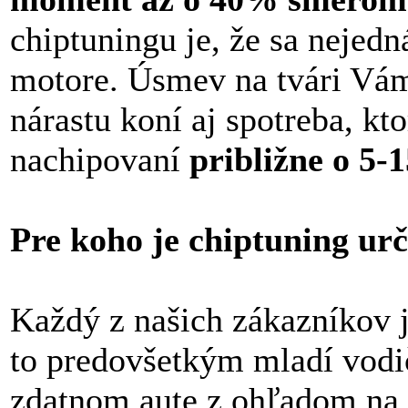
chiptuningu je, že sa nejed
motore. Úsmev na tvári Vá
nárastu koní aj spotreba, kt
nachipovaní
približne o 5
Pre koho je chiptuning ur
Každý z našich zákazníkov j
to predovšetkým mladí vodič
zdatnom aute z ohľadom na c