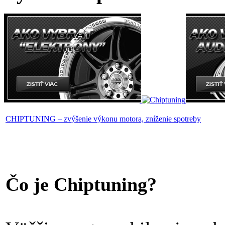
CHIPTUNING – zvýšenie výkonu motora, zníženie spotreby
Čo je Chiptuning?