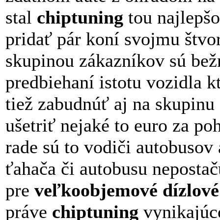
stal
chiptuning
tou najlepš
pridať pár koní svojmu štv
skupinou zákazníkov sú bežn
predbiehaní istotu vozidla
tiež zabudnúť aj na skupinu
ušetriť nejaké to euro za 
rade sú to vodiči autobusov
ťahača či autobusu nepostač
pre
veľkoobjemové dízlové
práve
chiptuning
vynikajúc