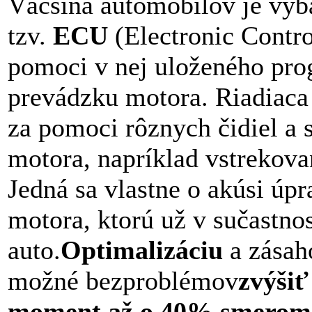
Väčšina automobilov je vyb
tzv.
ECU
(Electronic Contro
pomoci v nej uloženého pro
prevádzku motora. Riadiaca 
za pomoci rôznych čidiel a 
motora, napríklad vstrekova
Jedná sa vlastne o akúsi úpr
motora, ktorú už v sučastno
auto.
Optimalizáciu
a zásaho
možné bezproblémov
zvýšiť
moment až o 40% smerom